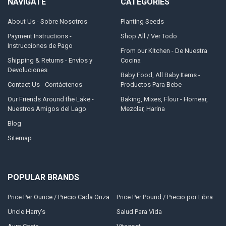
NAVIGATE
CATEGORIES
About Us - Sobre Nosotros
Planting Seeds
Payment Instructions -
Shop All / Ver Todo
Instrucciones de Pago
From our Kitchen - De Nuestra
Shipping & Returns - Envíos y
Cocina
Devoluciones
Baby Food, All Baby Items -
Contact Us - Contáctenos
Productos Para Bebe
Our Friends Around the Lake -
Baking, Mixes, Flour - Hornear,
Nuestros Amigos del Lago
Mezclar, Harina
Blog
Sitemap
POPULAR BRANDS
Price Per Ounce / Precio Cada Onza
Price Per Pound / Precio por Libra
Uncle Harry's
Salud Para Vida