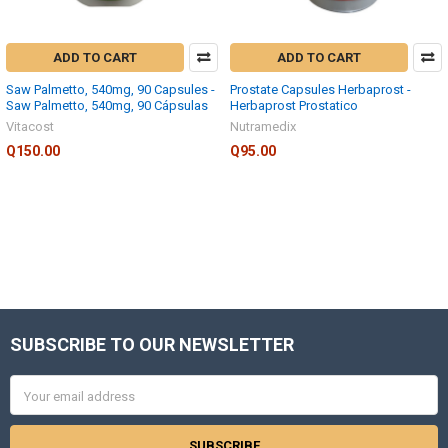
ADD TO CART
ADD TO CART
Saw Palmetto, 540mg, 90 Capsules -
Prostate Capsules Herbaprost -
Saw Palmetto, 540mg, 90 Cápsulas
Herbaprost Prostatico
Vitacost
Nutramedix
Q150.00
Q95.00
SUBSCRIBE TO OUR NEWSLETTER
Footer
Email
Address