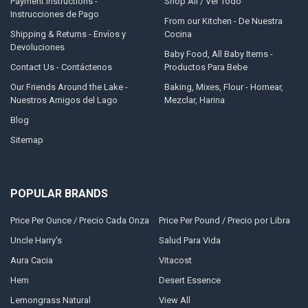
Payment Instructions -
Shop All / Ver Todo
Instrucciones de Pago
From our Kitchen - De Nuestra
Shipping & Returns - Envíos y
Cocina
Devoluciones
Baby Food, All Baby Items -
Contact Us - Contáctenos
Productos Para Bebe
Our Friends Around the Lake -
Baking, Mixes, Flour - Hornear,
Nuestros Amigos del Lago
Mezclar, Harina
Blog
Sitemap
POPULAR BRANDS
Price Per Ounce / Precio Cada Onza
Price Per Pound / Precio por Libra
Uncle Harry's
Salud Para Vida
Aura Cacia
Vitacost
Hem
Desert Essence
Lemongrass Natural
View All