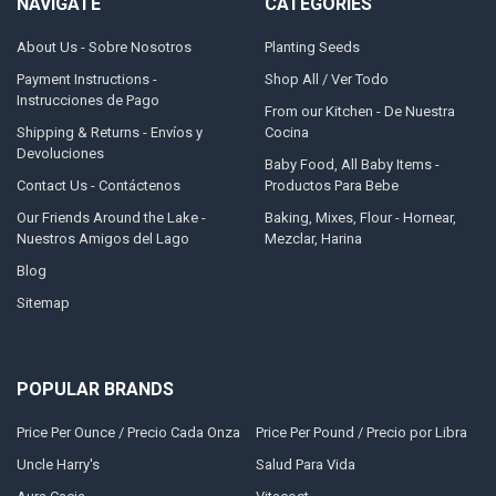
NAVIGATE
CATEGORIES
About Us - Sobre Nosotros
Planting Seeds
Payment Instructions -
Shop All / Ver Todo
Instrucciones de Pago
From our Kitchen - De Nuestra
Shipping & Returns - Envíos y
Cocina
Devoluciones
Baby Food, All Baby Items -
Contact Us - Contáctenos
Productos Para Bebe
Our Friends Around the Lake -
Baking, Mixes, Flour - Hornear,
Nuestros Amigos del Lago
Mezclar, Harina
Blog
Sitemap
POPULAR BRANDS
Price Per Ounce / Precio Cada Onza
Price Per Pound / Precio por Libra
Uncle Harry's
Salud Para Vida