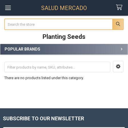
SALUD MERCADO
Search
Planting Seeds
POPULAR BRANDS
Sidebar
There are no products listed under this category.
SUBSCRIBE TO OUR NEWSLETTER
Footer