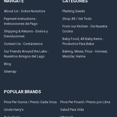
NAVIGATE
CATEGORIES
About Us - Sobre Nosotros
Planting Seeds
Payment Instructions -
Shop All / Ver Todo
Instrucciones de Pago
From our Kitchen - De Nuestra
Shipping & Returns - Envíos y
Cocina
Devoluciones
Baby Food, All Baby Items -
Contact Us - Contáctenos
Productos Para Bebe
Our Friends Around the Lake -
Baking, Mixes, Flour - Hornear,
Nuestros Amigos del Lago
Mezclar, Harina
Blog
Sitemap
POPULAR BRANDS
Price Per Ounce / Precio Cada Onza
Price Per Pound / Precio por Libra
Uncle Harry's
Salud Para Vida