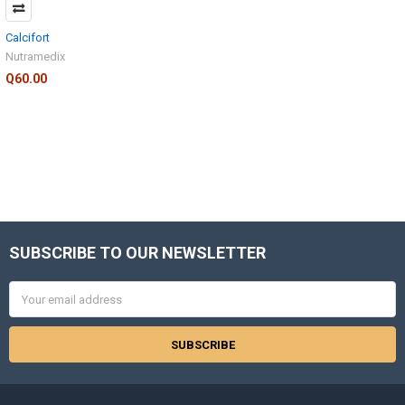
Calcifort
Nutramedix
Q60.00
SUBSCRIBE TO OUR NEWSLETTER
Footer
Email
Address