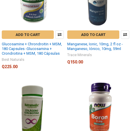
ADD TO CART
ADD TO CART
Glucosamine + Chrondroitin + MSM,
Manganese, Ionic, 10mg, 2 fl oz -
180 Capsules -Glucosamina +
Manganeso, Iónico, 10mg, 59ml
Crondroitina + MSM, 180 Cápsulas
Trace Minerals
Best Naturals
Q150.00
Q225.00