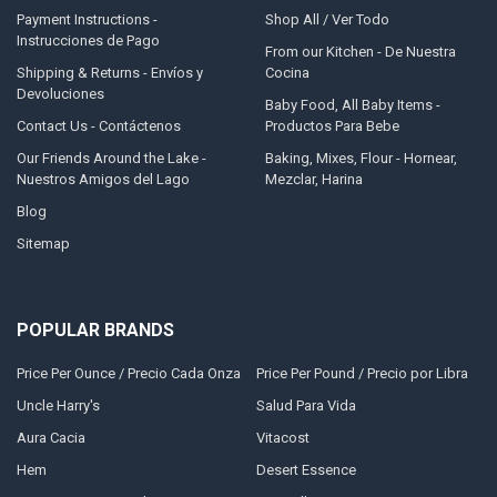
Payment Instructions -
Shop All / Ver Todo
Instrucciones de Pago
From our Kitchen - De Nuestra
Shipping & Returns - Envíos y
Cocina
Devoluciones
Baby Food, All Baby Items -
Contact Us - Contáctenos
Productos Para Bebe
Our Friends Around the Lake -
Baking, Mixes, Flour - Hornear,
Nuestros Amigos del Lago
Mezclar, Harina
Blog
Sitemap
POPULAR BRANDS
Price Per Ounce / Precio Cada Onza
Price Per Pound / Precio por Libra
Uncle Harry's
Salud Para Vida
Aura Cacia
Vitacost
Hem
Desert Essence