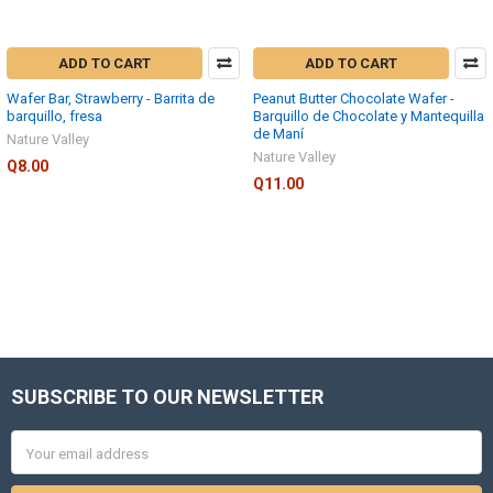
ADD TO CART
ADD TO CART
Wafer Bar, Strawberry - Barrita de
Peanut Butter Chocolate Wafer -
barquillo, fresa
Barquillo de Chocolate y Mantequilla
de Maní
Nature Valley
Nature Valley
Q8.00
Q11.00
SUBSCRIBE TO OUR NEWSLETTER
Footer
Email
Address