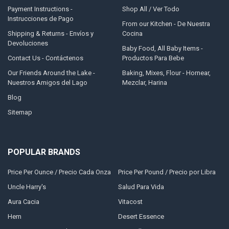
Payment Instructions -
Shop All / Ver Todo
Instrucciones de Pago
From our Kitchen - De Nuestra
Shipping & Returns - Envíos y
Cocina
Devoluciones
Baby Food, All Baby Items -
Contact Us - Contáctenos
Productos Para Bebe
Our Friends Around the Lake -
Baking, Mixes, Flour - Hornear,
Nuestros Amigos del Lago
Mezclar, Harina
Blog
Sitemap
POPULAR BRANDS
Price Per Ounce / Precio Cada Onza
Price Per Pound / Precio por Libra
Uncle Harry's
Salud Para Vida
Aura Cacia
Vitacost
Hem
Desert Essence