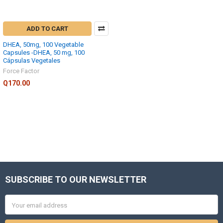
ADD TO CART
DHEA, 50mg, 100 Vegetable
Capsules -DHEA, 50 mg, 100
Cápsulas Vegetales
Force Factor
Q170.00
SUBSCRIBE TO OUR NEWSLETTER
Footer
Email
Address