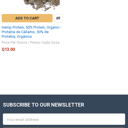
ADD TO CART
Hemp Protein, 50% Protein, Organic -
Proteína de Cáñamo, 50% de
Proteína, Orgánica
Price Per Ounce / Precio Cada Onza
Q13.00
SUBSCRIBE TO OUR NEWSLETTER
Footer
Email
Address