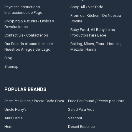
Payment Instructions -
Shop All / Ver Todo
Instrucciones de Pago
From our Kitchen - De Nuestra
Shipping & Returns - Envíos y
Cocina
Devoluciones
Baby Food, All Baby Items -
Contact Us - Contáctenos
Productos Para Bebe
Our Friends Around the Lake -
Baking, Mixes, Flour - Hornear,
Nuestros Amigos del Lago
Mezclar, Harina
Blog
Sitemap
POPULAR BRANDS
Price Per Ounce / Precio Cada Onza
Price Per Pound / Precio por Libra
Uncle Harry's
Salud Para Vida
Aura Cacia
Vitacost
Hem
Desert Essence