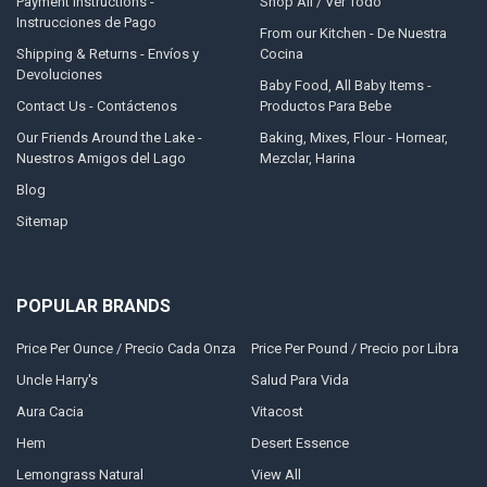
Payment Instructions -
Shop All / Ver Todo
Instrucciones de Pago
From our Kitchen - De Nuestra
Shipping & Returns - Envíos y
Cocina
Devoluciones
Baby Food, All Baby Items -
Contact Us - Contáctenos
Productos Para Bebe
Our Friends Around the Lake -
Baking, Mixes, Flour - Hornear,
Nuestros Amigos del Lago
Mezclar, Harina
Blog
Sitemap
POPULAR BRANDS
Price Per Ounce / Precio Cada Onza
Price Per Pound / Precio por Libra
Uncle Harry's
Salud Para Vida
Aura Cacia
Vitacost
Hem
Desert Essence
Lemongrass Natural
View All