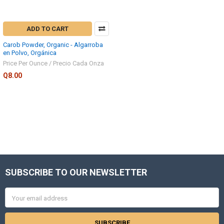
ADD TO CART
Carob Powder, Organic - Algarroba
en Polvo, Orgánica
Price Per Ounce / Precio Cada Onza
Q8.00
SUBSCRIBE TO OUR NEWSLETTER
Footer
Email
Address