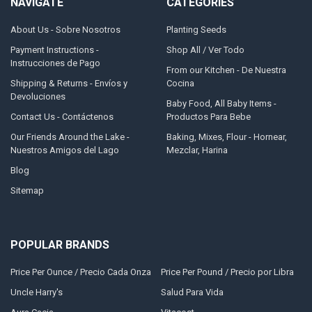
NAVIGATE
CATEGORIES
About Us - Sobre Nosotros
Planting Seeds
Payment Instructions -
Shop All / Ver Todo
Instrucciones de Pago
From our Kitchen - De Nuestra
Shipping & Returns - Envíos y
Cocina
Devoluciones
Baby Food, All Baby Items -
Contact Us - Contáctenos
Productos Para Bebe
Our Friends Around the Lake -
Baking, Mixes, Flour - Hornear,
Nuestros Amigos del Lago
Mezclar, Harina
Blog
Sitemap
POPULAR BRANDS
Price Per Ounce / Precio Cada Onza
Price Per Pound / Precio por Libra
Uncle Harry's
Salud Para Vida