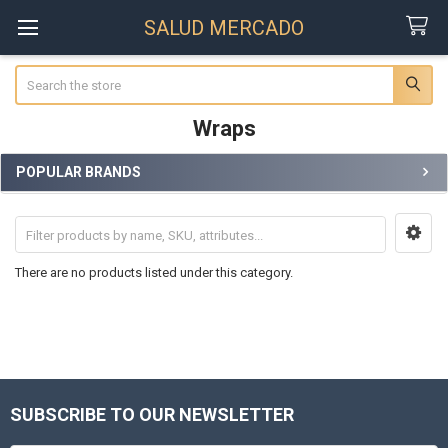
SALUD MERCADO
Search
Wraps
POPULAR BRANDS
Sidebar
There are no products listed under this category.
SUBSCRIBE TO OUR NEWSLETTER
Footer