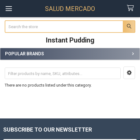
SALUD MERCADO
Search
Instant Pudding
POPULAR BRANDS
Sidebar
There are no products listed under this category.
SUBSCRIBE TO OUR NEWSLETTER
Footer