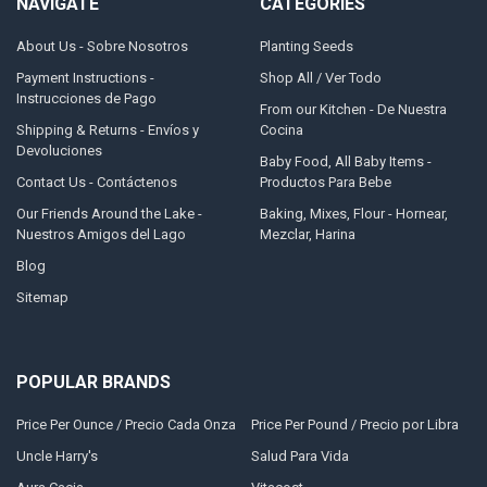
NAVIGATE
CATEGORIES
About Us - Sobre Nosotros
Planting Seeds
Payment Instructions -
Shop All / Ver Todo
Instrucciones de Pago
From our Kitchen - De Nuestra
Shipping & Returns - Envíos y
Cocina
Devoluciones
Baby Food, All Baby Items -
Contact Us - Contáctenos
Productos Para Bebe
Our Friends Around the Lake -
Baking, Mixes, Flour - Hornear,
Nuestros Amigos del Lago
Mezclar, Harina
Blog
Sitemap
POPULAR BRANDS
Price Per Ounce / Precio Cada Onza
Price Per Pound / Precio por Libra
Uncle Harry's
Salud Para Vida