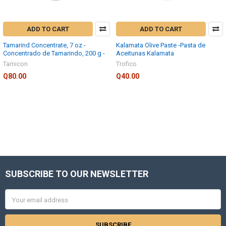
ADD TO CART
ADD TO CART
Tamarind Concentrate, 7 oz -
Kalamata Olive Paste -Pasta de
Concentrado de Tamarindo, 200 g -
Aceitunas Kalamata
Tamicon
Trofico
Q80.00
Q40.00
SUBSCRIBE TO OUR NEWSLETTER
Footer
Email
Address