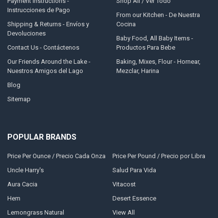
Payment Instructions -
Shop All / Ver Todo
Instrucciones de Pago
From our Kitchen - De Nuestra
Shipping & Returns - Envíos y
Cocina
Devoluciones
Baby Food, All Baby Items -
Contact Us - Contáctenos
Productos Para Bebe
Our Friends Around the Lake -
Baking, Mixes, Flour - Hornear,
Nuestros Amigos del Lago
Mezclar, Harina
Blog
Sitemap
POPULAR BRANDS
Price Per Ounce / Precio Cada Onza
Price Per Pound / Precio por Libra
Uncle Harry's
Salud Para Vida
Aura Cacia
Vitacost
Hem
Desert Essence
Lemongrass Natural
View All