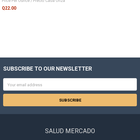
Price Per Ounce / Precio Cada Onza
Q22.00
SUBSCRIBE TO OUR NEWSLETTER
Footer
Email
Address
SALUD MERCADO