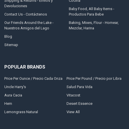
Shipping & Returns - Envíos y
Cocina
Devoluciones
Baby Food, All Baby Items -
Contact Us - Contáctenos
Productos Para Bebe
Our Friends Around the Lake -
Baking, Mixes, Flour - Hornear,
Nuestros Amigos del Lago
Mezclar, Harina
Blog
Sitemap
POPULAR BRANDS
Price Per Ounce / Precio Cada Onza
Price Per Pound / Precio por Libra
Uncle Harry's
Salud Para Vida
Aura Cacia
Vitacost
Hem
Desert Essence
Lemongrass Natural
View All