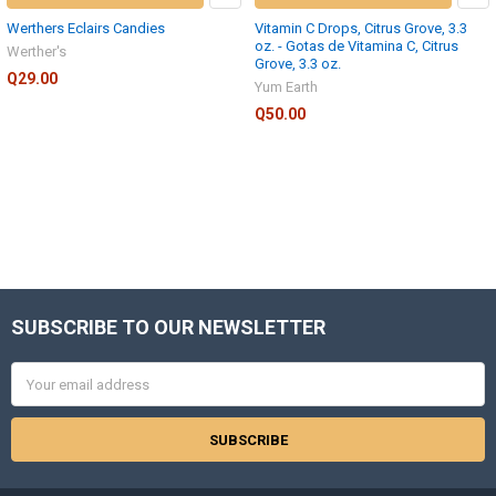
Werthers Eclairs Candies
Vitamin C Drops, Citrus Grove, 3.3
oz. - Gotas de Vitamina C, Citrus
Werther's
Grove, 3.3 oz.
Q29.00
Yum Earth
Q50.00
SUBSCRIBE TO OUR NEWSLETTER
Footer
Email
Address