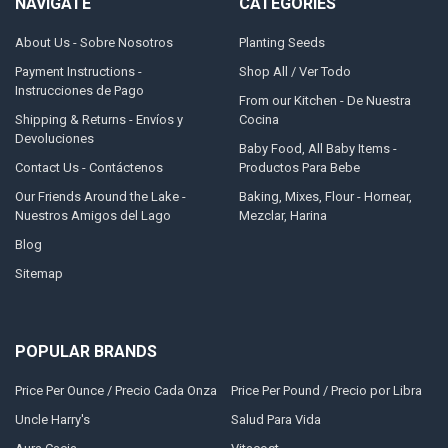
NAVIGATE
CATEGORIES
About Us - Sobre Nosotros
Planting Seeds
Payment Instructions -
Shop All / Ver Todo
Instrucciones de Pago
From our Kitchen - De Nuestra
Shipping & Returns - Envíos y
Cocina
Devoluciones
Baby Food, All Baby Items -
Contact Us - Contáctenos
Productos Para Bebe
Our Friends Around the Lake -
Baking, Mixes, Flour - Hornear,
Nuestros Amigos del Lago
Mezclar, Harina
Blog
Sitemap
POPULAR BRANDS
Price Per Ounce / Precio Cada Onza
Price Per Pound / Precio por Libra
Uncle Harry's
Salud Para Vida