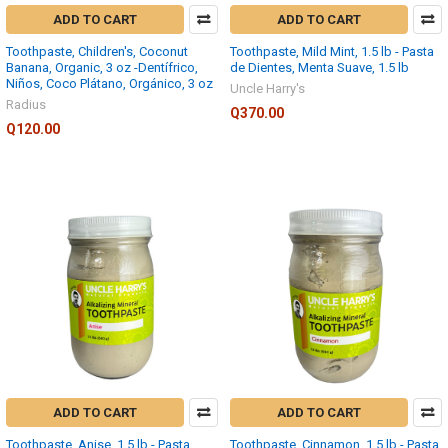
ADD TO CART
ADD TO CART
Toothpaste, Children's, Coconut
Toothpaste, Mild Mint, 1.5 lb - Pasta
Banana, Organic, 3 oz -Dentífrico,
de Dientes, Menta Suave, 1.5 lb
Niños, Coco Plátano, Orgánico, 3 oz
Uncle Harry's
Radius
Q370.00
Q120.00
ADD TO CART
ADD TO CART
Toothpaste, Anise, 1.5 lb - Pasta
Toothpaste, Cinnamon, 1.5 lb - Pasta