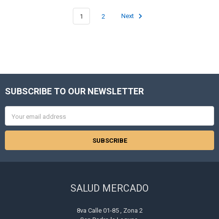
1
2
Next
SUBSCRIBE TO OUR NEWSLETTER
Footer
Email
Address
SALUD MERCADO
8va Calle 01-85 , Zona 2