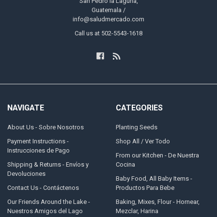
San Pedro la Laguna,
Guatemala /
info@saludmercado.com
Call us at 502-5543-1618
NAVIGATE
CATEGORIES
About Us - Sobre Nosotros
Planting Seeds
Payment Instructions -
Shop All / Ver Todo
Instrucciones de Pago
From our Kitchen - De Nuestra
Shipping & Returns - Envíos y
Cocina
Devoluciones
Baby Food, All Baby Items -
Contact Us - Contáctenos
Productos Para Bebe
Our Friends Around the Lake -
Baking, Mixes, Flour - Hornear,
Nuestros Amigos del Lago
Mezclar, Harina