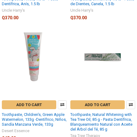
Dentífrica, Anís, 1.5 lb
de Dientes, Canela, 1.5 lb
Uncle Harry's
Uncle Harry's
Q370.00
Q370.00
ADD TO CART
ADD TO CART
Toothpaste, Children's, Green Apple
Toothpaste, Natural Whitening with
Watermelon, 133g -Dentífrico, Niños,
Tea Tree Oil, 85 g - Pasta Dentífrica,
Sandía Manzana Verde, 133g
Blanqueamiento Natural con Aceite
del Árbol del Té, 85 g
Desert Essence
Tea Tree Therapy