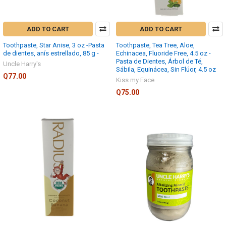
ADD TO CART
ADD TO CART
Toothpaste, Star Anise, 3 oz -Pasta
Toothpaste, Tea Tree, Aloe,
de dientes, anís estrellado, 85 g -
Echinacea, Fluoride Free, 4.5 oz -
Pasta de Dientes, Árbol de Té,
Uncle Harry's
Sábila, Equinácea, Sin Flúor, 4.5 oz
Q77.00
Kiss my Face
Q75.00