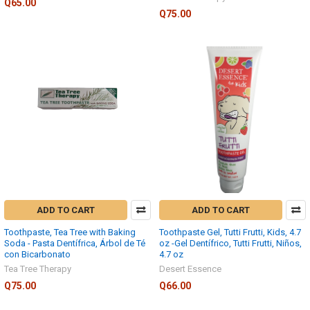
Q65.00
Q75.00
ADD TO CART
ADD TO CART
Toothpaste, Tea Tree with Baking
Toothpaste Gel, Tutti Frutti, Kids, 4.7
Soda - Pasta Dentífrica, Árbol de Té
oz -Gel Dentífrico, Tutti Frutti, Niños,
con Bicarbonato
4.7 oz
Tea Tree Therapy
Desert Essence
Q75.00
Q66.00