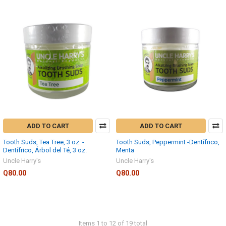
ADD TO CART
ADD TO CART
Tooth Suds, Tea Tree, 3 oz. -
Tooth Suds, Peppermint -Dentífrico,
Dentífrico, Árbol del Té, 3 oz.
Menta
Uncle Harry's
Uncle Harry's
Q80.00
Q80.00
Items 1 to 12 of 19 total