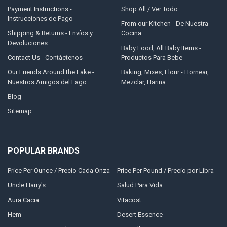
Payment Instructions -
Shop All / Ver Todo
Instrucciones de Pago
From our Kitchen - De Nuestra
Shipping & Returns - Envíos y
Cocina
Devoluciones
Baby Food, All Baby Items -
Contact Us - Contáctenos
Productos Para Bebe
Our Friends Around the Lake -
Baking, Mixes, Flour - Hornear,
Nuestros Amigos del Lago
Mezclar, Harina
Blog
Sitemap
POPULAR BRANDS
Price Per Ounce / Precio Cada Onza
Price Per Pound / Precio por Libra
Uncle Harry's
Salud Para Vida
Aura Cacia
Vitacost
Hem
Desert Essence