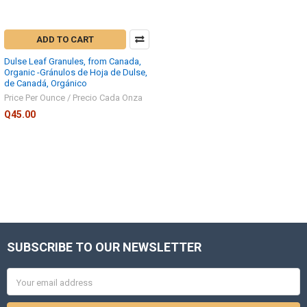
ADD TO CART
Dulse Leaf Granules, from Canada,
Organic -Gránulos de Hoja de Dulse,
de Canadá, Orgánico
Price Per Ounce / Precio Cada Onza
Q45.00
SUBSCRIBE TO OUR NEWSLETTER
Footer
Email
Address