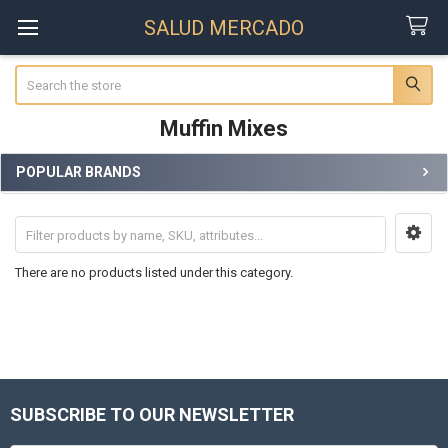
SALUD MERCADO
Search
Muffin Mixes
POPULAR BRANDS
Sidebar
There are no products listed under this category.
SUBSCRIBE TO OUR NEWSLETTER
Footer