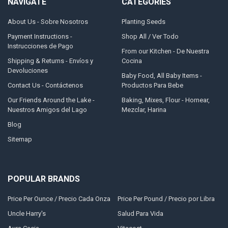
NAVIGATE
CATEGORIES
About Us - Sobre Nosotros
Planting Seeds
Payment Instructions -
Shop All / Ver Todo
Instrucciones de Pago
From our Kitchen - De Nuestra
Shipping & Returns - Envíos y
Cocina
Devoluciones
Baby Food, All Baby Items -
Contact Us - Contáctenos
Productos Para Bebe
Our Friends Around the Lake -
Baking, Mixes, Flour - Hornear,
Nuestros Amigos del Lago
Mezclar, Harina
Blog
Sitemap
POPULAR BRANDS
Price Per Ounce / Precio Cada Onza
Price Per Pound / Precio por Libra
Uncle Harry's
Salud Para Vida