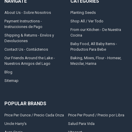
NAVIGATE
CATEGORIES
About Us - Sobre Nosotros
Planting Seeds
Payment Instructions -
Shop All / Ver Todo
Instrucciones de Pago
From our Kitchen - De Nuestra
Shipping & Returns - Envíos y
Cocina
Devoluciones
Baby Food, All Baby Items -
Contact Us - Contáctenos
Productos Para Bebe
Our Friends Around the Lake -
Baking, Mixes, Flour - Hornear,
Nuestros Amigos del Lago
Mezclar, Harina
Blog
Sitemap
POPULAR BRANDS
Price Per Ounce / Precio Cada Onza
Price Per Pound / Precio por Libra
Uncle Harry's
Salud Para Vida