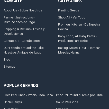
NAVIGATE
CATEGORIES
About Us - Sobre Nosotros
Planting Seeds
Payment Instructions -
Shop All / Ver Todo
Instrucciones de Pago
From our Kitchen - De Nuestra
Shipping & Returns - Envíos y
Cocina
Devoluciones
Baby Food, All Baby Items -
Contact Us - Contáctenos
Productos Para Bebe
Our Friends Around the Lake -
Baking, Mixes, Flour - Hornear,
Nuestros Amigos del Lago
Mezclar, Harina
Blog
Sitemap
POPULAR BRANDS
Price Per Ounce / Precio Cada Onza
Price Per Pound / Precio por Libra
Uncle Harry's
Salud Para Vida