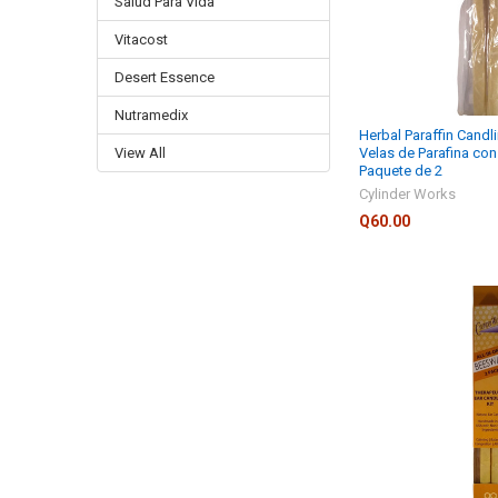
Salud Para Vida
Vitacost
Desert Essence
Nutramedix
Herbal Paraffin Candli
View All
Velas de Parafina con
Paquete de 2
Cylinder Works
Q60.00