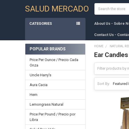
Search
SALUD MERCADO
CATEGORIES
About Us - Sobre N
Contact Us - Contá
HOME
NATURAL RE
POPULAR BRANDS
Ear Candles
Sidebar
Price Per Ounce / Precio Cada
Onza
Uncle Harry's
Sort By:
Aura Cacia
Hem
Lemongrass Natural
Price Per Pound / Precio por
Libra