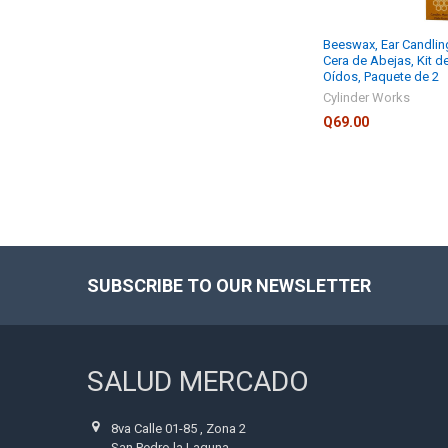
Beeswax, Ear Candling
Cera de Abejas, Kit d
Oídos, Paquete de 2
Cylinder Works
Q69.00
SUBSCRIBE TO OUR NEWSLETTER
Footer
SALUD MERCADO
8va Calle 01-85 , Zona 2
San Pedro la Laguna,