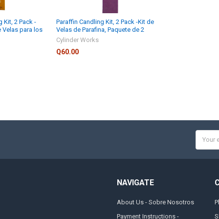
 Kit, 2 Pack -
Paraffin Candling Kit, 2 Pack -Kit de
e Velas para los
Velas de Parafina, Paquete de 2
Cylinder Works
Q60.00
Email
Addres
NAVIGATE
About Us - Sobre Nosotros
P
Payment Instructions -
S