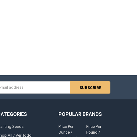
s
CATEGORIES
POPULAR BRANDS
lanting Seeds
Price Per
Price Per
Ounce /
Pound /
hop All / Ver Todo