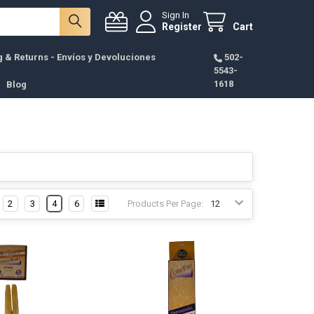
Sign In
Register
Cart
g & Returns - Envíos y Devoluciones
502-
5543-
1618
Blog
2
3
4
6
Products Per Page: