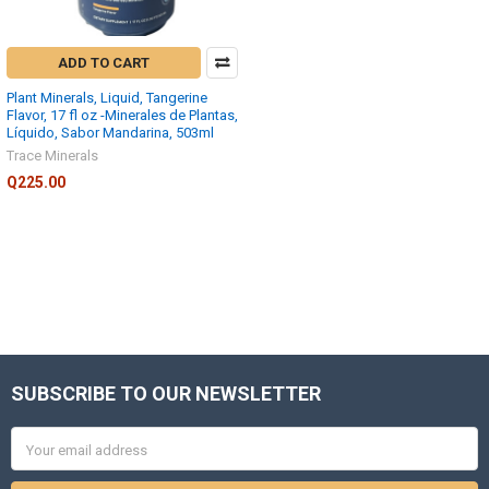
ADD TO CART
Plant Minerals, Liquid, Tangerine
Flavor, 17 fl oz -Minerales de Plantas,
Líquido, Sabor Mandarina, 503ml
Trace Minerals
Q225.00
SUBSCRIBE TO OUR NEWSLETTER
Footer
Email
Address