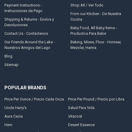
Payment Instructions -
Shop All / Ver Todo
Instrucciones de Pago
From our Kitchen - De Nuestra
Shipping & Returns - Envíos y
Cocina
Devoluciones
Baby Food, All Baby Items -
Contact Us - Contáctenos
Productos Para Bebe
Our Friends Around the Lake -
Baking, Mixes, Flour - Hornear,
Nuestros Amigos del Lago
Mezclar, Harina
Blog
Sitemap
POPULAR BRANDS
Price Per Ounce / Precio Cada Onza
Price Per Pound / Precio por Libra
Uncle Harry's
Salud Para Vida
Aura Cacia
Vitacost
Hem
Desert Essence