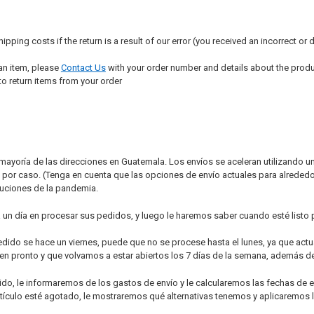
hipping costs if the return is a result of our error (you received an incorrect or d
 an item, please
Contact Us
with your order number and details about the produc
to return items from your order
mayoría de las direcciones en Guatemala. Los envíos se aceleran utilizando 
o por caso. (Tenga en cuenta que las opciones de envío actuales para alrededo
cauciones de la pandemia.
un día en procesar sus pedidos, y luego le haremos saber cuando esté listo 
edido se hace un viernes, puede que no se procese hasta el lunes, ya que a
n pronto y que volvamos a estar abiertos los 7 días de la semana, además de e
o, le informaremos de los gastos de envío y le calcularemos las fechas de ent
tículo esté agotado, le mostraremos qué alternativas tenemos y aplicaremos 