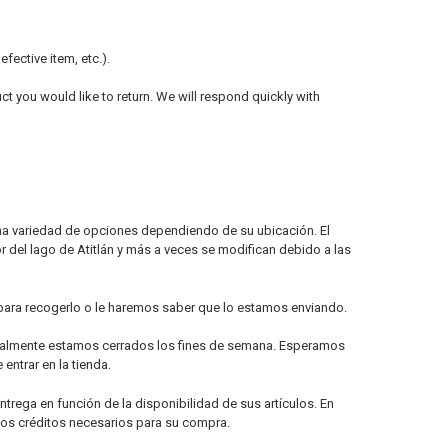
efective item, etc.).
t you would like to return. We will respond quickly with
una variedad de opciones dependiendo de su ubicación. El
r del lago de Atitlán y más a veces se modifican debido a las
para recogerlo o le haremos saber que lo estamos enviando.
ctualmente estamos cerrados los fines de semana. Esperamos
ntrar en la tienda.
rega en función de la disponibilidad de sus artículos. En
los créditos necesarios para su compra.