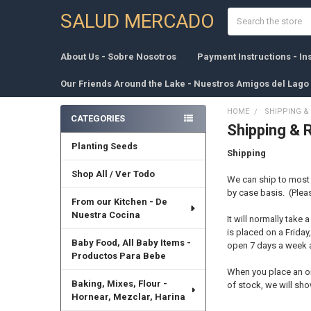
Search
SALUD MERCADO
About Us - Sobre Nosotros
Payment Instructions - I
Our Friends Around the Lake - Nuestros Amigos del Lago
HOME
SHIPPING &
CATEGORIES
Shipping & 
Sidebar
Planting Seeds
Shipping
Shop All / Ver Todo
We can ship to most 
by case basis. (Plea
From our Kitchen - De
Nuestra Cocina
It will normally take
is placed on a Frida
Baby Food, All Baby Items -
open 7 days a week ag
Productos Para Bebe
When you place an ord
Baking, Mixes, Flour -
of stock, we will sh
Hornear, Mezclar, Harina