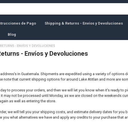
nstrucciones de Pago
Shipping & Returns - Envíos y Devoluciones
Blog
 RETURNS - ENVÍOS Y DEVOLUCIONES
Returns - Envíos y Devoluciones
address's in Guatemala. Shipments are expedited using a variety of options 
se note that current shipping options for around Lake Atitlan and more are so
 a day to process your orders, and then we will let you know when it's ready to pi
y, it may not be processed until Monday, as we are closed on the weekends cur
ain as well as entering the store.
er, we will tell you your shipping costs, and estimate delivery dates for you b
ow you what alternatives we have and apply any credits to your purchase that a