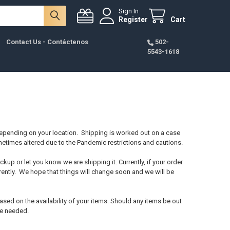
Sign In
Register
Cart
Contact Us - Contáctenos
502-
5543-1618
depending on your location. Shipping is worked out on a case
metimes altered due to the Pandemic restrictions and cautions.
ckup or let you know we are shipping it. Currently, if your order
rently. We hope that things will change soon and we will be
ased on the availability of your items. Should any items be out
re needed.