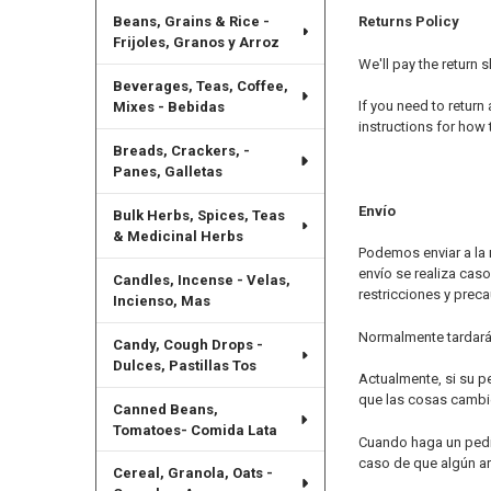
Beans, Grains & Rice -
Returns Policy
Frijoles, Granos y Arroz
We'll pay the return s
Beverages, Teas, Coffee,
If you need to return
Mixes - Bebidas
instructions for how 
Breads, Crackers, -
Panes, Galletas
Envío
Bulk Herbs, Spices, Teas
& Medicinal Herbs
Podemos enviar a la 
envío se realiza cas
Candles, Incense - Velas,
restricciones y pre
Incienso, Mas
Normalmente tardará 
Candy, Cough Drops -
Dulces, Pastillas Tos
Actualmente, si su p
que las cosas cambie
Canned Beans,
Tomatoes- Comida Lata
Cuando haga un pedid
caso de que algún ar
Cereal, Granola, Oats -