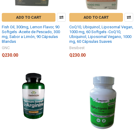
ADD TO CART
ADD TO CART
Fish Oil, 300mg, Lemon Flavor, 90
CoQ10, Ubiquinol, Liposomal Vegan,
Softgels -Aceite de Pescado, 300
1000 mg, 60 Softgels -CoQ10,
mg, Sabor a Limón, 90 Cápsulas
Ubiquinol, Liposomal Vegano, 1000
Blandas
mg, 60 Cápsulas Suaves
GNC
Besibest
Q230.00
Q230.00