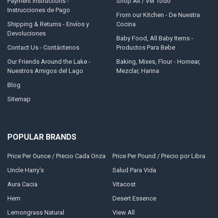
Payment Instructions -
Shop All / Ver Todo
Instrucciones de Pago
From our Kitchen - De Nuestra
Shipping & Returns - Envíos y
Cocina
Devoluciones
Baby Food, All Baby Items -
Contact Us - Contáctenos
Productos Para Bebe
Our Friends Around the Lake -
Baking, Mixes, Flour - Hornear,
Nuestros Amigos del Lago
Mezclar, Harina
Blog
Sitemap
POPULAR BRANDS
Price Per Ounce / Precio Cada Onza
Price Per Pound / Precio por Libra
Uncle Harry's
Salud Para Vida
Aura Cacia
Vitacost
Hem
Desert Essence
Lemongrass Natural
View All