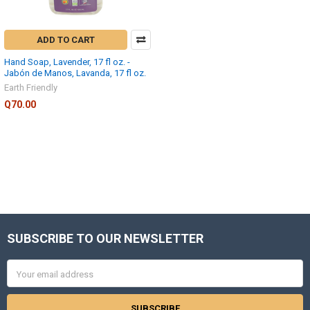
ADD TO CART
Hand Soap, Lavender, 17 fl oz. -
Jabón de Manos, Lavanda, 17 fl oz.
Earth Friendly
Q70.00
SUBSCRIBE TO OUR NEWSLETTER
Footer
Email
Address