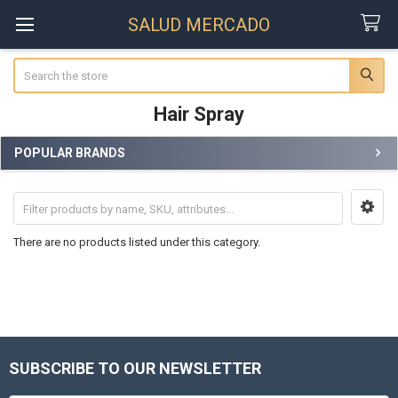
SALUD MERCADO
Search
Hair Spray
POPULAR BRANDS
Sidebar
There are no products listed under this category.
SUBSCRIBE TO OUR NEWSLETTER
Footer