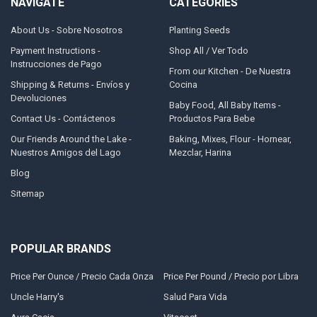
NAVIGATE
CATEGORIES
About Us - Sobre Nosotros
Planting Seeds
Payment Instructions -
Shop All / Ver Todo
Instrucciones de Pago
From our Kitchen - De Nuestra
Shipping & Returns - Envíos y
Cocina
Devoluciones
Baby Food, All Baby Items -
Contact Us - Contáctenos
Productos Para Bebe
Our Friends Around the Lake -
Baking, Mixes, Flour - Hornear,
Nuestros Amigos del Lago
Mezclar, Harina
Blog
Sitemap
POPULAR BRANDS
Price Per Ounce / Precio Cada Onza
Price Per Pound / Precio por Libra
Uncle Harry's
Salud Para Vida