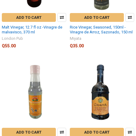
ADD TO CART
ADD TO CART
Malt Vinegar, 12.7 fl oz -Vinagre de
Rice Vinegar, Seasoned, 150ml -
malvavisco, 370 ml
Vinagre de Arroz, Sazonado, 150 ml
London Pub
Miyata
Q55.00
Q35.00
ADD TO CART
ADD TO CART