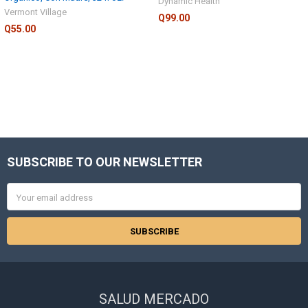
Dynamic Health
Vermont Village
Q99.00
Q55.00
SUBSCRIBE TO OUR NEWSLETTER
Footer
Email
Address
SALUD MERCADO