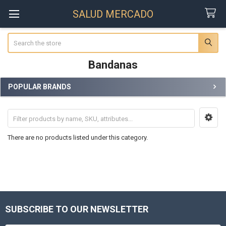
SALUD MERCADO
Search
Bandanas
POPULAR BRANDS
Sidebar
There are no products listed under this category.
SUBSCRIBE TO OUR NEWSLETTER
Footer