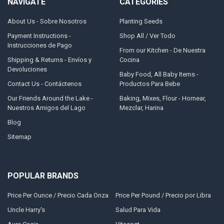
NAVIGATE
CATEGORIES
About Us - Sobre Nosotros
Planting Seeds
Payment Instructions -
Shop All / Ver Todo
Instrucciones de Pago
From our Kitchen - De Nuestra
Shipping & Returns - Envíos y
Cocina
Devoluciones
Baby Food, All Baby Items -
Contact Us - Contáctenos
Productos Para Bebe
Our Friends Around the Lake -
Baking, Mixes, Flour - Hornear,
Nuestros Amigos del Lago
Mezclar, Harina
Blog
Sitemap
POPULAR BRANDS
Price Per Ounce / Precio Cada Onza
Price Per Pound / Precio por Libra
Uncle Harry's
Salud Para Vida