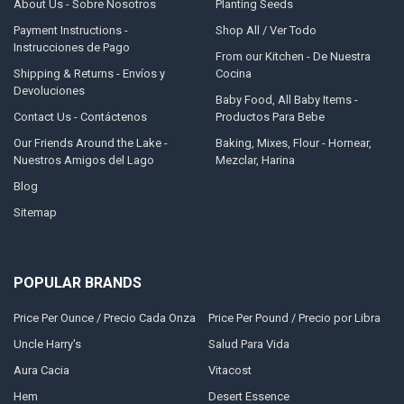
About Us - Sobre Nosotros
Planting Seeds
Payment Instructions -
Shop All / Ver Todo
Instrucciones de Pago
From our Kitchen - De Nuestra
Shipping & Returns - Envíos y
Cocina
Devoluciones
Baby Food, All Baby Items -
Contact Us - Contáctenos
Productos Para Bebe
Our Friends Around the Lake -
Baking, Mixes, Flour - Hornear,
Nuestros Amigos del Lago
Mezclar, Harina
Blog
Sitemap
POPULAR BRANDS
Price Per Ounce / Precio Cada Onza
Price Per Pound / Precio por Libra
Uncle Harry's
Salud Para Vida
Aura Cacia
Vitacost
Hem
Desert Essence