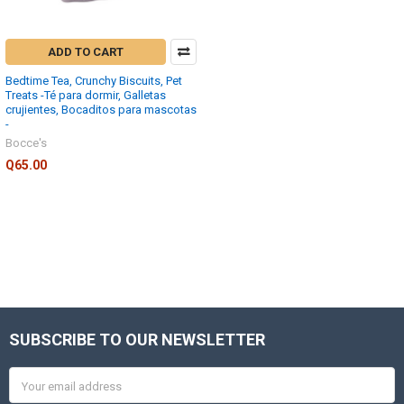
ADD TO CART
Bedtime Tea, Crunchy Biscuits, Pet
Treats -Té para dormir, Galletas
crujientes, Bocaditos para mascotas
-
Bocce's
Q65.00
SUBSCRIBE TO OUR NEWSLETTER
Footer
Email
Address