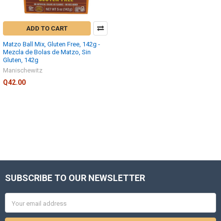
ADD TO CART
Matzo Ball Mix, Gluten Free, 142g -
Mezcla de Bolas de Matzo, Sin
Gluten, 142g
Manischewitz
Q42.00
SUBSCRIBE TO OUR NEWSLETTER
Footer
Email
Address