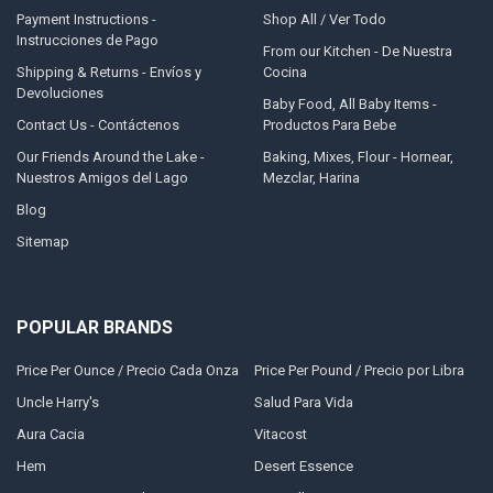
Payment Instructions -
Shop All / Ver Todo
Instrucciones de Pago
From our Kitchen - De Nuestra
Shipping & Returns - Envíos y
Cocina
Devoluciones
Baby Food, All Baby Items -
Contact Us - Contáctenos
Productos Para Bebe
Our Friends Around the Lake -
Baking, Mixes, Flour - Hornear,
Nuestros Amigos del Lago
Mezclar, Harina
Blog
Sitemap
POPULAR BRANDS
Price Per Ounce / Precio Cada Onza
Price Per Pound / Precio por Libra
Uncle Harry's
Salud Para Vida
Aura Cacia
Vitacost
Hem
Desert Essence